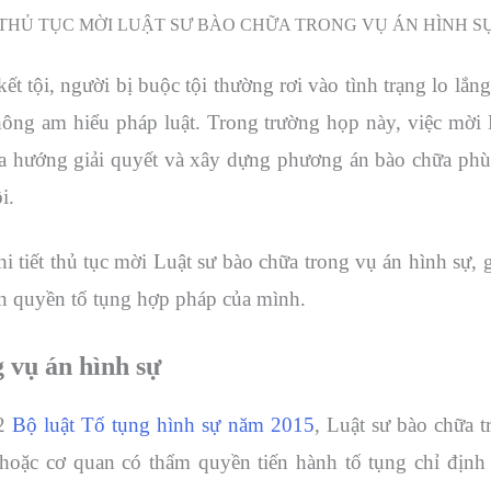
THỦ TỤC MỜI LUẬT SƯ BÀO CHỮA TRONG VỤ ÁN HÌNH S
ết tội, người bị buộc tội thường rơi vào tình trạng lo lắng
ông am hiểu pháp luật. Trong trường họp này, việc mời L
ưa ra hướng giải quyết và xây dựng phương án bào chữa p
i.
hi tiết thủ tục mời Luật sư bào chữa trong vụ án hình sự, 
ện quyền tố tụng hợp pháp của mình.
g vụ án hình sự
72
Bộ luật Tố tụng hình sự năm 2015
, Luật sư bào chữa 
 hoặc cơ quan có thẩm quyền tiến hành tố tụng chỉ định