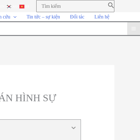
EN
KO
VI
n cứu
Tin tức – sự kiện
Đối tác
Liên hệ
ÁN HÌNH SỰ