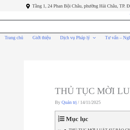
Tầng 1, 24 Phan Bội Châu, phường Hải Châu, TP. 
Trang chủ
Giới thiệu
Dịch vụ Pháp lý
Tư vấn – Ng
THỦ TỤC MỜI LU
By
Quản trị
/
14/11/2025
Mục lục