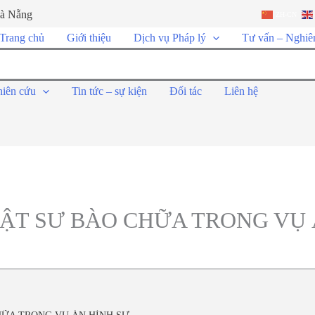
Đà Nẵng
ZH-CN
Trang chủ
Giới thiệu
Dịch vụ Pháp lý
Tư vấn – Nghiê
hiên cứu
Tin tức – sự kiện
Đối tác
Liên hệ
ẬT SƯ BÀO CHỮA TRONG VỤ 