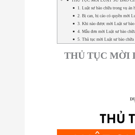
THỦ TỤC MỜI LUẬT SƯ BÀO C
1. Luật sư bào chữa trong vụ án 
2. Bị can, bị cáo có quyền mời L
3. Khi nào được mời Luật sư bào
4. Mẫu đơn mời Luật sư bào chữa
5. Thủ tục mời Luật sư bào chữa 
THỦ TỤC MỜI 