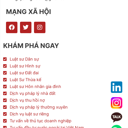
MẠNG XÃ HỘI
F
T
I
a
w
n
c
i
s
e
t
t
KHÁM PHÁ NGAY
b
t
a
o
e
g
o
r
r
Luật sư Dân sự
k
a
Luật sư Hình sự
m
Luật sư Đất đai
Luật Sư Thừa kế
Luật sư Hôn nhân gia đình
Dịch vụ pháp lý nhà đất
Dịch vụ thu hồi nợ
Dịch vụ pháp lý thường xuyên
Dịch vụ luật sư riêng
Tư vấn về thủ tục doanh nghiệp
Tư vấn đầu tư nước ngoài tại Việt Nam