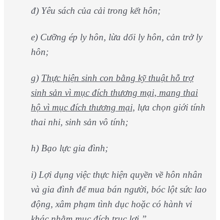
đ) Yêu sách của cải trong kết hôn;
e) Cưỡng ép ly hôn, lừa dối ly hôn, cản trở ly
hôn;
g)
Thực hiện sinh con bằng kỹ thuật hỗ trợ
sinh sản vì mục đích thương mại, mang thai
hộ vì mục đích thương mại,
lựa chọn giới tính
thai nhi, sinh sản vô tính;
h) Bạo lực gia đình;
i) Lợi dụng việc thực hiện quyền về hôn nhân
và gia đình để mua bán người, bóc lột sức lao
động, xâm phạm tình dục hoặc có hành vi
khác nhằm mục đích trục lợi.
”