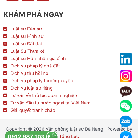
c
i
s
e
t
t
KHÁM PHÁ NGAY
b
t
a
o
e
g
o
r
r
Luật sư Dân sự
k
a
Luật sư Hình sự
m
Luật sư Đất đai
Luật Sư Thừa kế
Luật sư Hôn nhân gia đình
Dịch vụ pháp lý nhà đất
Dịch vụ thu hồi nợ
Dịch vụ pháp lý thường xuyên
Dịch vụ luật sư riêng
Tư vấn về thủ tục doanh nghiệp
Tư vấn đầu tư nước ngoài tại Việt Nam
Giải quyết tranh chấp
Copyright © 2026 Văn phòng luật sư Đà Nẵng | Powered by
0912 987 103
Tổng Lực