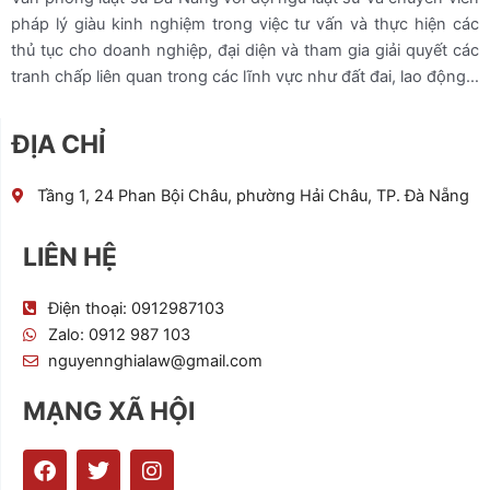
pháp lý giàu kinh nghiệm trong việc tư vấn và thực hiện các
thủ tục cho doanh nghiệp, đại diện và tham gia giải quyết các
tranh chấp liên quan trong các lĩnh vực như đất đai, lao động…
ĐỊA CHỈ
Tầng 1, 24 Phan Bội Châu, phường Hải Châu, TP. Đà Nẵng
LIÊN HỆ
Điện thoại: 0912987103
Zalo: 0912 987 103
nguyennghialaw@gmail.com
MẠNG XÃ HỘI
F
T
I
a
w
n