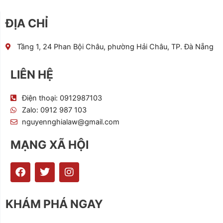
ĐỊA CHỈ
Tầng 1, 24 Phan Bội Châu, phường Hải Châu, TP. Đà Nẵng
LIÊN HỆ
Điện thoại: 0912987103
Zalo: 0912 987 103
nguyennghialaw@gmail.com
MẠNG XÃ HỘI
F
T
I
a
w
n
c
i
s
e
t
t
KHÁM PHÁ NGAY
b
t
a
o
e
g