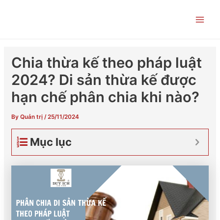
Skip
Post
Main
to
navigation
Men
content
Chia thừa kế theo pháp luật
2024? Di sản thừa kế được
hạn chế phân chia khi nào?
By
Quản trị
/
25/11/2024
Mục lục