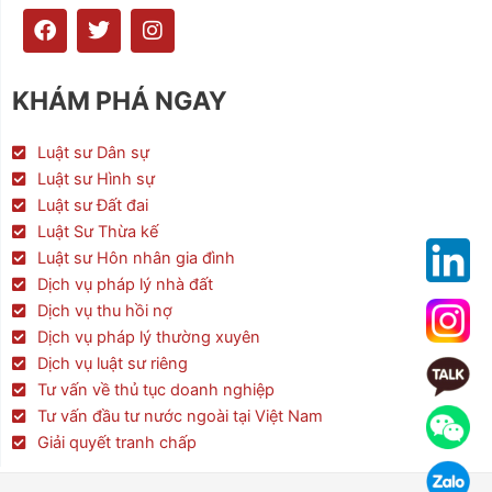
F
T
I
a
w
n
c
i
s
e
t
t
KHÁM PHÁ NGAY
b
t
a
o
e
g
o
r
r
Luật sư Dân sự
k
a
Luật sư Hình sự
m
Luật sư Đất đai
Luật Sư Thừa kế
Luật sư Hôn nhân gia đình
Dịch vụ pháp lý nhà đất
Dịch vụ thu hồi nợ
Dịch vụ pháp lý thường xuyên
Dịch vụ luật sư riêng
Tư vấn về thủ tục doanh nghiệp
Tư vấn đầu tư nước ngoài tại Việt Nam
Giải quyết tranh chấp