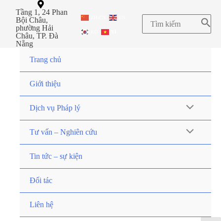
Tầng 1, 24 Phan
ZH-CN
EN
Bội Châu,
phường Hải
KO
VI
Châu, TP. Đà
Nẵng
Trang chủ
Giới thiệu
Dịch vụ Pháp lý
Tư vấn – Nghiên cứu
Tin tức – sự kiện
Đối tác
Liên hệ