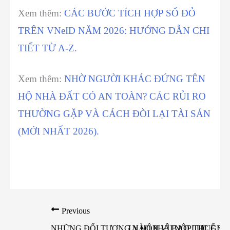
Xem thêm:
CÁC BƯỚC TÍCH HỢP SỔ ĐỎ
TRÊN VNeID NĂM 2026: HƯỚNG DẪN CHI
TIẾT TỪ A-Z.
Xem thêm:
NHỜ NGƯỜI KHÁC ĐỨNG TÊN
HỘ NHÀ ĐẤT CÓ AN TOÀN? CÁC RỦI RO
THƯỜNG GẶP VÀ CÁCH ĐÒI LẠI TÀI SẢN
(MỚI NHẤT 2026).
Previous
NHỮNG ĐỐI TƯỢNG NÀO PHẢI NỘP THUẾ SỬ 
LY HÔN VÌ BẠO LỰC GIA