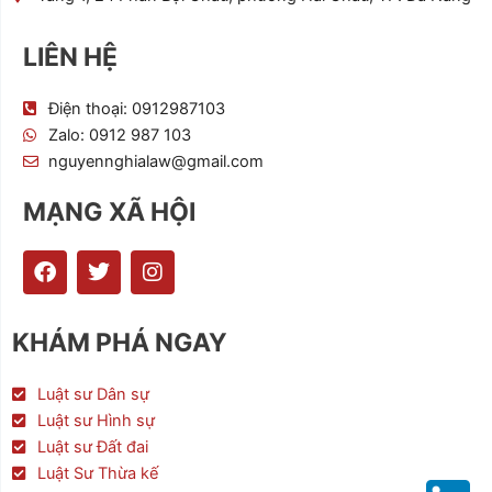
LIÊN HỆ
Điện thoại: 0912987103
Zalo: 0912 987 103
nguyennghialaw@gmail.com
MẠNG XÃ HỘI
F
T
I
a
w
n
c
i
s
e
t
t
KHÁM PHÁ NGAY
b
t
a
o
e
g
o
r
r
Luật sư Dân sự
k
a
Luật sư Hình sự
m
Luật sư Đất đai
Luật Sư Thừa kế