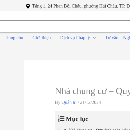
Tầng 1, 24 Phan Bội Châu, phường Hải Châu, TP. 
Trang chủ
Giới thiệu
Dịch vụ Pháp lý
Tư vấn – Ng
Nhà chung cư – Quy
By
Quản trị
/
21/12/2024
Mục lục