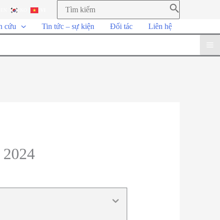
EN
KO
VI
n cứu
Tin tức – sự kiện
Đối tác
Liên hệ
g 2024