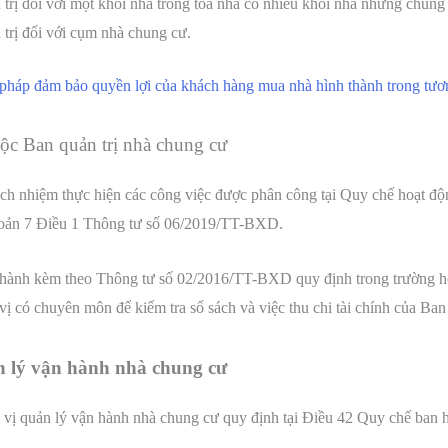
trị đối với một khối nhà trong toà nhà có nhiều khối nhà nhưng chung 
 trị đối với cụm nhà chung cư.
pháp đảm bảo quyền lợi của khách hàng mua nhà hình thành trong tươ
uộc Ban quản trị nhà chung cư
rách nhiệm thực hiện các công việc được phân công tại Quy chế hoạt độ
khoản 7 Điều 1 Thông tư số 06/2019/TT-BXD.
hành kèm theo Thông tư số 02/2016/TT-BXD quy định trong trường hợp
vị có chuyên môn để kiểm tra sổ sách và việc thu chi tài chính của Ban 
n lý vận hành nhà chung cư
ơn vị quản lý vận hành nhà chung cư quy định tại Điều 42 Quy chế ban