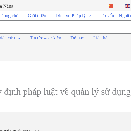
Đà Nẵng
ZH-CN
Trang chủ
Giới thiệu
Dịch vụ Pháp lý
Tư vấn – Nghiê
hiên cứu
Tin tức – sự kiện
Đối tác
Liên hệ
 định pháp luật về quản lý sử dụn