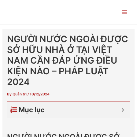
Skip
Post
Main
to
navigation
Men
content
NGƯỜI NƯỚC NGOÀI ĐƯỢC
SỞ HỮU NHÀ Ở TẠI VIỆT
NAM CẦN ĐÁP ỨNG ĐIỀU
KIỆN NÀO – PHÁP LUẬT
2024
By
Quản trị
/
10/12/2024
Mục lục
NGƯỜI NƯỚC NGOÀI ĐƯỢC SỞ