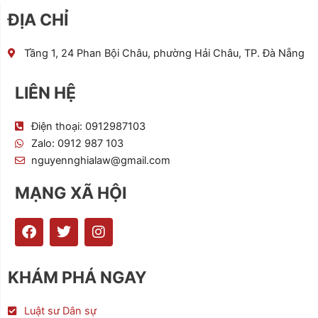
ĐỊA CHỈ
Tầng 1, 24 Phan Bội Châu, phường Hải Châu, TP. Đà Nẵng
LIÊN HỆ
Điện thoại: 0912987103
Zalo: 0912 987 103
nguyennghialaw@gmail.com
MẠNG XÃ HỘI
F
T
I
a
w
n
c
i
s
e
t
t
KHÁM PHÁ NGAY
b
t
a
o
e
g
o
r
r
Luật sư Dân sự