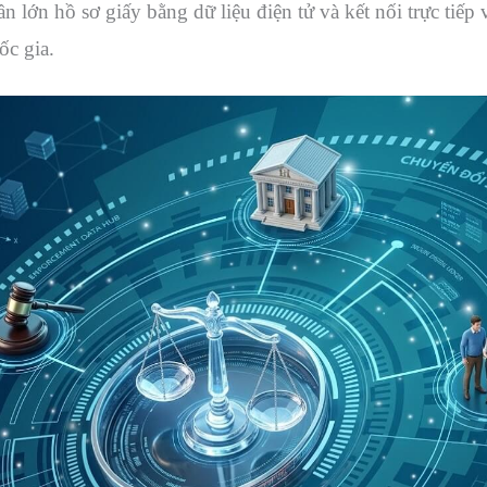
n lớn hồ sơ giấy bằng dữ liệu điện tử và kết nối trực tiếp
c gia.