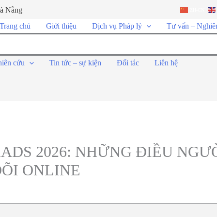
Đà Nẵng
ZH-CN
Trang chủ
Giới thiệu
Dịch vụ Pháp lý
Tư vấn – Nghiê
hiên cứu
Tin tức – sự kiện
Đối tác
Liên hệ
ADS 2026: NHỮNG ĐIỀU NGƯỜ
ÕI ONLINE