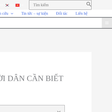
EN
KO
VI
n cứu
Tin tức – sự kiện
Đối tác
Liên hệ
I DÂN CẦN BIẾT