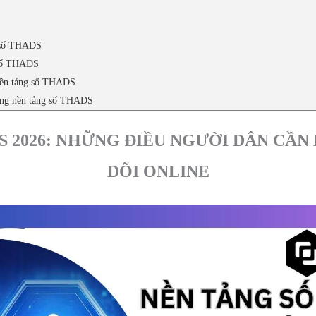
ng số THADS
g số THADS
 nền tảng số THADS
dụng nền tảng số THADS
 2026: NHỮNG ĐIỀU NGƯỜI DÂN CẦN
DÕI ONLINE