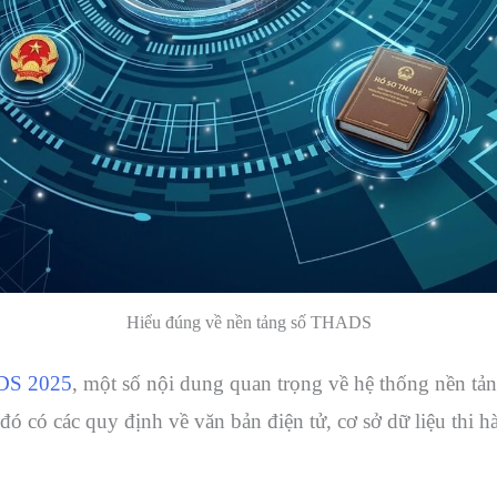
Hiểu đúng về nền tảng số THADS
DS 2025
, một số nội dung quan trọng về hệ thống nền tả
ó có các quy định về văn bản điện tử, cơ sở dữ liệu thi hà