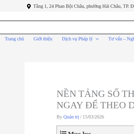
Tầng 1, 24 Phan Bội Châu, phường Hải Châu, TP. 
Trang chủ
Giới thiệu
Dịch vụ Pháp lý
Tư vấn – Ng
NỀN TẢNG SỐ TH
NGAY ĐỂ THEO D
By
Quản trị
/
15/03/2026
Mục lục