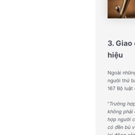
3. Giao
hiệu
Ngoài những
người thứ ba
167 Bộ luật
“
Trường hợp
không phải 
hợp người 
có đền bù v