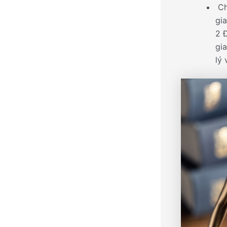
Ch
gi
2 
gi
lý 