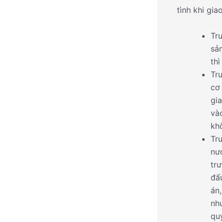
tình khi gi
Tr
sả
thì
Tr
cơ
gi
vào
khô
Tr
nướ
tr
đấ
án
nh
quy