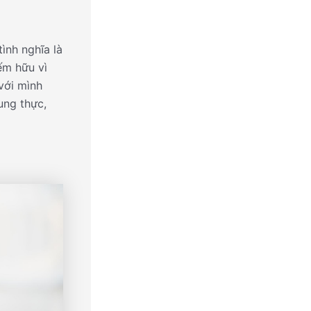
ình nghĩa là
ếm hữu vì
với mình
ung thực,