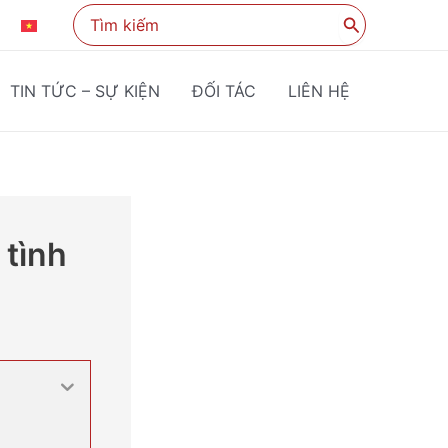
Search
KO
VI
for:
TIN TỨC – SỰ KIỆN
ĐỐI TÁC
LIÊN HỆ
 tình