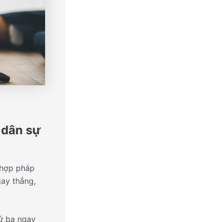
 dân sự
 hợp pháp
gay thẳng,
ứ ba ngay