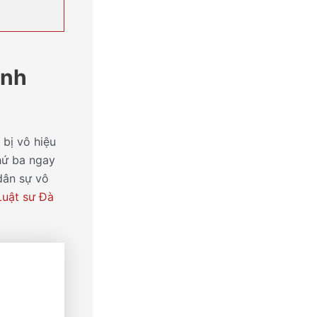
ình
 bị vô hiệu
hứ ba ngay
 dân sự vô
Luật sư Đà