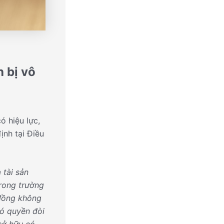
h bị vô
ó hiệu lực,
ịnh tại Điều
 tài sản
rong trường
 đồng không
có quyền đòi