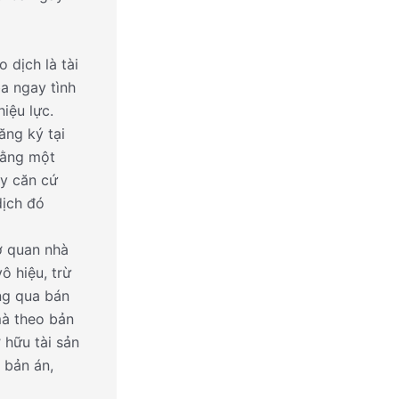
 dịch là tài
a ngay tình
hiệu lực.
ăng ký tại
bằng một
ày căn cứ
dịch đó
ơ quan nhà
ô hiệu, trừ
ng qua bán
mà theo bản
 hữu tài sản
 bản án,