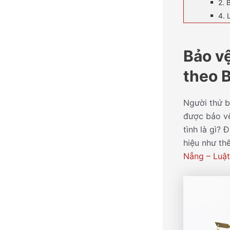
2. 
4. 
Bảo vệ
theo B
Người thứ b
được bảo vệ
tình là gì?
hiệu như th
Nẵng – Luật