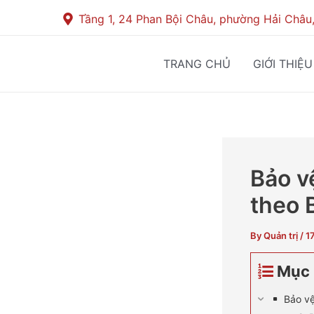
Skip
Post
Tầng 1, 24 Phan Bội Châu, phường Hải Châu
to
navigation
content
TRANG CHỦ
GIỚI THIỆU
Bảo v
theo 
By
Quản trị
/
1
Mục 
Bảo vệ