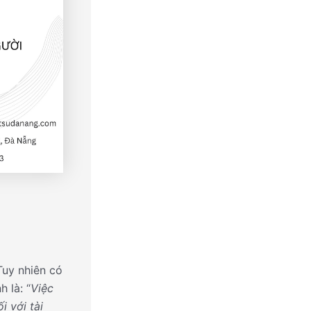
Tuy nhiên có
 là: “
Việc
 với tài