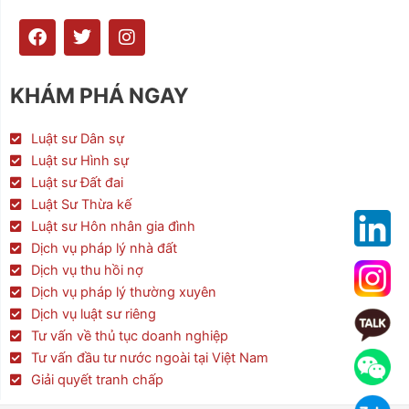
F
T
I
a
w
n
c
i
s
e
t
t
KHÁM PHÁ NGAY
b
t
a
o
e
g
o
r
r
Luật sư Dân sự
k
a
Luật sư Hình sự
m
Luật sư Đất đai
Luật Sư Thừa kế
Luật sư Hôn nhân gia đình
Dịch vụ pháp lý nhà đất
Dịch vụ thu hồi nợ
Dịch vụ pháp lý thường xuyên
Dịch vụ luật sư riêng
Tư vấn về thủ tục doanh nghiệp
Tư vấn đầu tư nước ngoài tại Việt Nam
Giải quyết tranh chấp