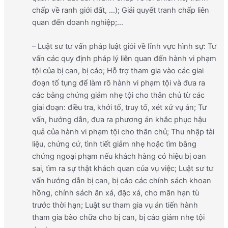
chấp về ranh giới đất, …); Giải quyết tranh chấp liên
quan đến doanh nghiệp;…
– Luật sư tư vấn pháp luật giỏi về lĩnh vực hình sự: Tư
vấn các quy định pháp lý liên quan đến hành vi phạm
tội của bị can, bị cáo; Hỗ trợ tham gia vào các giai
đoạn tố tụng để làm rõ hành vi phạm tội và đưa ra
các bằng chứng giảm nhẹ tội cho thân chủ từ các
giai đoạn: điều tra, khởi tố, truy tố, xét xử vụ án; Tư
vấn, hướng dẫn, đưa ra phương án khắc phục hậu
quả của hành vi phạm tội cho thân chủ; Thu nhập tài
liệu, chứng cứ, tình tiết giảm nhẹ hoặc tìm bằng
chứng ngoại phạm nếu khách hàng có hiệu bị oan
sai, tìm ra sự thật khách quan của vụ việc; Luật sư tư
vấn hướng dẫn bị can, bị cáo các chính sách khoan
hồng, chính sách ân xá, đặc xá, cho mãn hạn tù
trước thời hạn; Luật sư tham gia vụ án tiến hành
tham gia bào chữa cho bị can, bị cáo giảm nhẹ tội