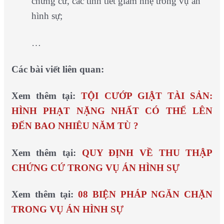
chứng cứ, các tình tiết giảm nhẹ trong vụ án
hình sự;
…
Các bài viết liên quan:
Xem thêm tại:
TỘI CƯỚP GIẬT TÀI SẢN:
HÌNH PHẠT NẶNG NHẤT CÓ THỂ LÊN
ĐẾN BAO NHIÊU NĂM TÙ ?
Xem thêm tại:
QUY ĐỊNH VỀ THU THẬP
CHỨNG CỨ TRONG VỤ ÁN HÌNH SỰ
Xem thêm tại:
08 BIỆN PHÁP NGĂN CHẶN
TRONG VỤ ÁN HÌNH SỰ