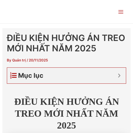
Skip
Post
Main
to
navigation
Men
content
ĐIỀU KIỆN HƯỞNG ÁN TREO
MỚI NHẤT NĂM 2025
By
Quản trị
/
20/11/2025
Mục lục
ĐIỀU KIỆN HƯỞNG ÁN
TREO
MỚI NHẤT NĂM
2025