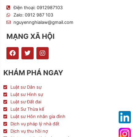
Điện thoại: 0912987103
Zalo: 0912 987 103
nguyennghialaw@gmail.com
MẠNG XÃ HỘI
F
T
I
a
w
n
c
i
s
e
t
t
KHÁM PHÁ NGAY
b
t
a
o
e
g
o
r
r
Luật sư Dân sự
k
a
Luật sư Hình sự
m
Luật sư Đất đai
Luật Sư Thừa kế
Luật sư Hôn nhân gia đình
Dịch vụ pháp lý nhà đất
Dịch vụ thu hồi nợ