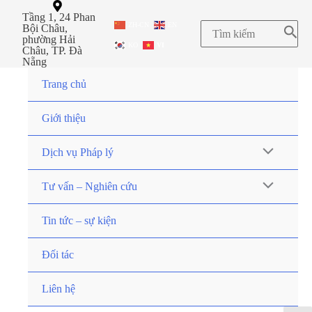
Tầng 1, 24 Phan
ZH-CN
EN
Bội Châu,
phường Hải
KO
VI
Châu, TP. Đà
Nẵng
Trang chủ
Giới thiệu
Dịch vụ Pháp lý
Tư vấn – Nghiên cứu
Tin tức – sự kiện
Đối tác
Liên hệ