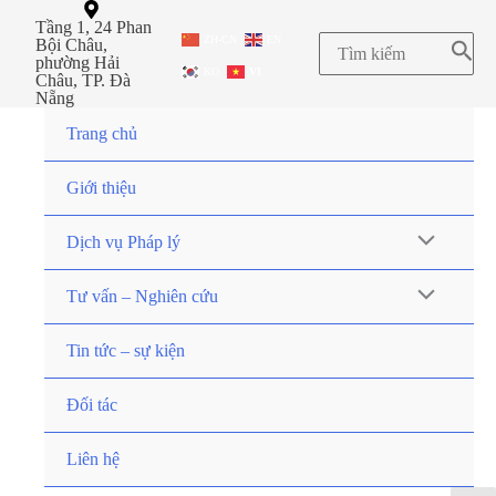
Tầng 1, 24 Phan
ZH-CN
EN
Bội Châu,
phường Hải
KO
VI
Châu, TP. Đà
Nẵng
Trang chủ
Giới thiệu
Dịch vụ Pháp lý
Tư vấn – Nghiên cứu
Tin tức – sự kiện
Đối tác
Liên hệ