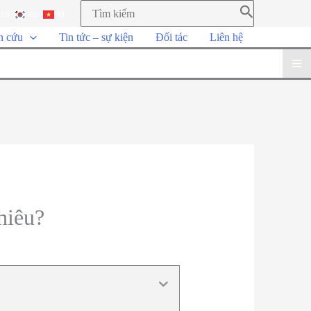
EN
KO
VI
n cứu
Tin tức – sự kiện
Đối tác
Liên hệ
hiêu?