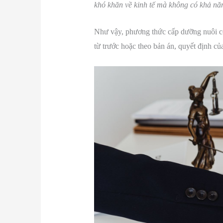
khó khăn về kinh tế mà không có khả nă
Như vậy, phương thức cấp dưỡng nuôi con
từ trước hoặc theo bản án, quyết định c