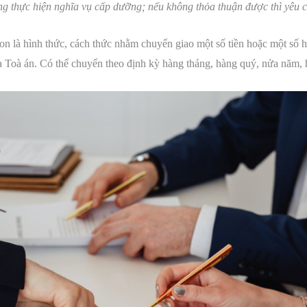
ng thực hiện nghĩa vụ cấp dưỡng; nếu không thỏa thuận được thì yêu c
 là hình thức, cách thức nhằm chuyển giao một số tiền hoặc một số h
ủa Toà án. Có thể chuyển theo định kỳ hàng tháng, hàng quý, nửa năm,