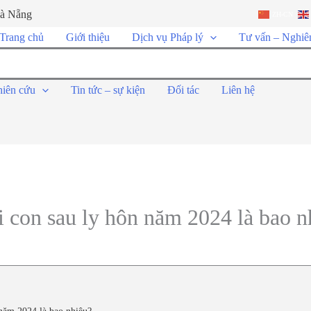
Đà Nẵng
ZH-CN
Trang chủ
Giới thiệu
Dịch vụ Pháp lý
Tư vấn – Nghiê
hiên cứu
Tin tức – sự kiện
Đối tác
Liên hệ
 con sau ly hôn năm 2024 là bao n