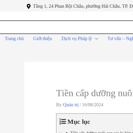
Tầng 1, 24 Phan Bội Châu, phường Hải Châu, TP. 
Trang chủ
Giới thiệu
Dịch vụ Pháp lý
Tư vấn – Ng
Tiền cấp dưỡng nuôi
By
Quản trị
/
16/08/2024
Mục lục