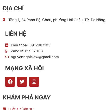
ĐỊA CHỈ
Tầng 1, 24 Phan Bội Châu, phường Hải Châu, TP. Đà Nẵng
LIÊN HỆ
Điện thoại: 0912987103
Zalo: 0912 987 103
nguyennghialaw@gmail.com
MẠNG XÃ HỘI
F
T
I
a
w
n
c
i
s
e
t
t
KHÁM PHÁ NGAY
b
t
a
o
e
g
o
r
r
Luật sư Dân sự