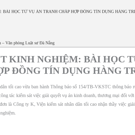
: BÀI HỌC TỪ VỤ ÁN TRANH CHẤP HỢP ĐỒNG TÍN DỤNG HÀNG TR
ch – Văn phòng Luật sư Đà Nẵng
T KINH NGHIỆM: BÀI HỌC T
ỢP ĐỒNG TÍN DỤNG HÀNG TR
 dân tối cao vừa ban hành Thông báo số 154/TB-VKSTC thông báo rút
công tác kiểm sát việc giải quyết vụ án kinh doanh, thương mại đối vớ
ơn là Công ty K, Viện kiểm sát nhân dân tối cao nhận thầy việc giải
 nghiệm.