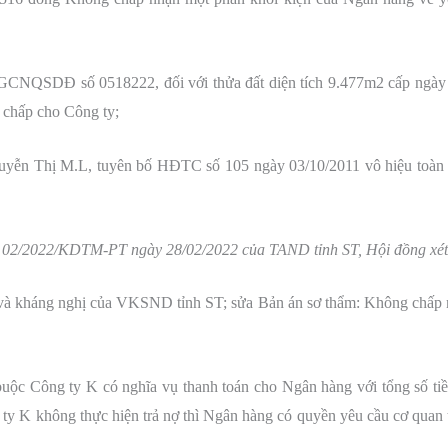
i GCNQSDĐ số 0518222, đối với thửa đất diện tích 9.477m2 cấp ngày 
ế chấp cho Công ty;
uyễn Thị M.L, tuyên bố HĐTC số 105 ngày 03/10/2011 vô hiệu toàn 
2/2022/KDTM-PT ngày 28/02/2022 của TAND tỉnh ST, Hội đồng xét xử
à kháng nghị của VKSND tỉnh ST; sửa Bản án sơ thẩm: Không chấp 
ộc Công ty K có nghĩa vụ thanh toán cho Ngân hàng với tổng số tiền
 K không thực hiện trả nợ thì Ngân hàng có quyền yêu cầu cơ quan th