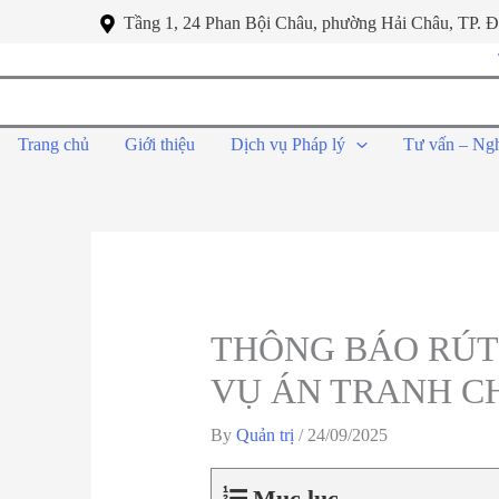
Tầng 1, 24 Phan Bội Châu, phường Hải Châu, TP. 
Trang chủ
Giới thiệu
Dịch vụ Pháp lý
Tư vấn – Ng
THÔNG BÁO RÚT 
VỤ ÁN TRANH C
By
Quản trị
/
24/09/2025
Mục lục