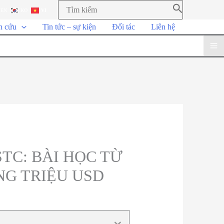
EN
KO
VI
n cứu
Tin tức – sự kiện
Đối tác
Liên hệ
TC: BÀI HỌC TỪ
NG TRIỆU USD