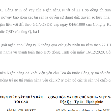
6, Công ty K có vay của Ngân hàng N tất cả 22 Hợp đồng tín dụn
 vay bao gồm các tài sản là quyền sử dụng đất; quyền sở hữu nhà, tà
ắn liền với đất theo GCNQSDĐ cấp ngày 04/6/1999 của Công ty K; s
uộc QSD của ông Q, bà L.
 giải ngân cho Công ty K thông qua các giấy nhận nợ kèm theo 22 H
ện nghĩa vụ thanh toán theo Hợp đồng. Tính đến ngày 16/12/2020, Cô
nên Ngân hàng đã khởi kiện yêu cầu Tòa án buộc Công ty trả số tiền c
hông trả nợ thì Ngân hàng yêu cầu xử lý toàn bộ các tài sản thế chấp đ