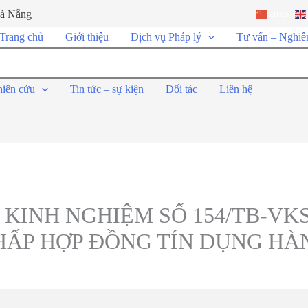
Đà Nẵng
ZH-CN
Trang chủ
Giới thiệu
Dịch vụ Pháp lý
Tư vấn – Nghiê
hiên cứu
Tin tức – sự kiện
Đối tác
Liên hệ
KINH NGHIỆM SỐ 154/TB-VKS
HẤP HỢP ĐỒNG TÍN DỤNG HÀ