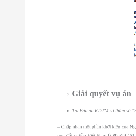
Giải quyết vụ án
Tại Bản án KDTM sơ thẩm số 13/
– Chấp nhận một phần khởi kiện của Ngâ
quy đổi ra tiền Việt Nam là 89.559.46