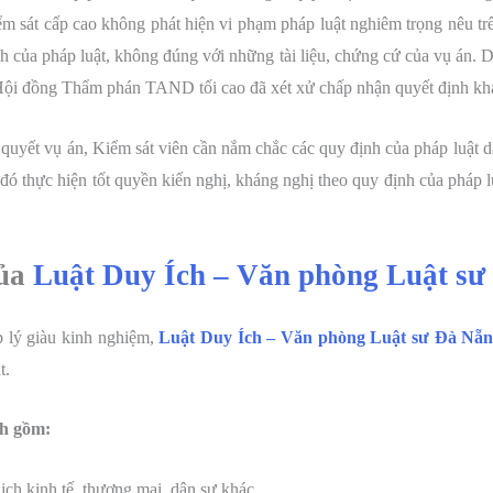
ểm sát cấp cao không phát hiện vi phạm pháp luật nghiêm trọng nêu tr
nh của pháp luật, không đúng với những tài liệu, chứng cứ của vụ án
Hội đồng Thẩm phán TAND tối cao đã xét xử chấp nhận quyết định kh
ải quyết vụ án, Kiểm sát viên cần nắm chắc các quy định của pháp luật 
đó thực hiện tốt quyền kiến nghị, kháng nghị theo quy định của pháp luậ
của
Luật Duy Ích – Văn phòng Luật sư
p lý giàu kinh nghiệm,
Luật Duy Ích – Văn phòng Luật sư Đà Nẵ
t.
h gồm:
dịch kinh tế, thương mại, dân sự khác.…