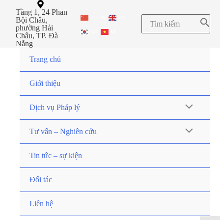
Tầng 1, 24 Phan
ZH-CN
EN
Bội Châu,
phường Hải
KO
VI
Châu, TP. Đà
Nẵng
Trang chủ
Giới thiệu
Dịch vụ Pháp lý
Tư vấn – Nghiên cứu
Tin tức – sự kiện
Đối tác
Liên hệ