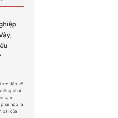
ghiệp
Vậy,
nếu
?
trực tiếp về
không phải
in tạm
 phải nộp lệ
n bài của