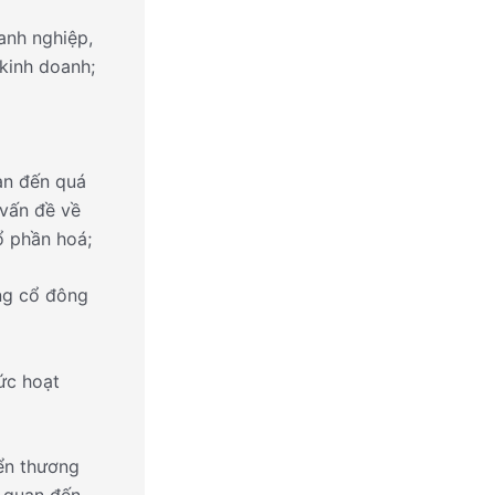
anh nghiệp,
 kinh doanh;
an đến quá
 vấn đề về
cổ phần hoá;
ồng cổ đông
hức hoạt
iển thương