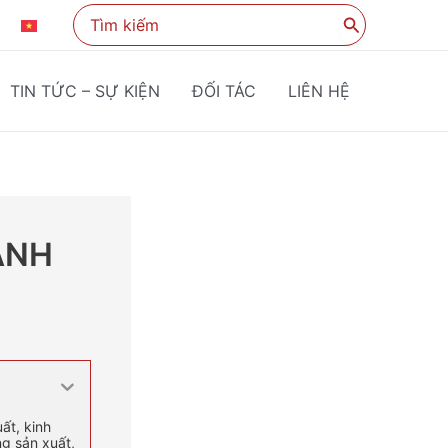
Search
KO
VI
for:
TIN TỨC – SỰ KIỆN
ĐỐI TÁC
LIÊN HỆ
ANH
ất, kinh
g sản xuất,