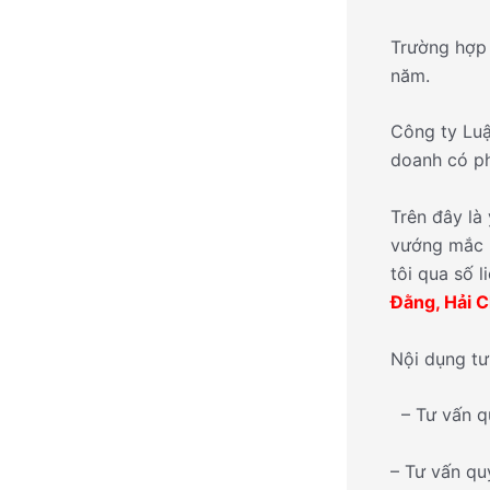
Trường hợp 
năm.
Công ty Luậ
doanh có ph
Trên đây là
vướng mắc h
tôi qua số l
Đằng, Hải 
Nội dụng tư
– Tư vấn q
– Tư vấn qu