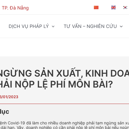
, TP. Đà Nẵng
ZH-CN
EN
DỊCH VỤ PHÁP LÝ
TƯ VẤN – NGHIÊN CỨU
NGỪNG SẢN XUẤT, KINH DO
ẢI NỘP LỆ PHÍ MÔN BÀI?
6/01/2023
lục
ệnh Covid-19 đã làm cho nhiều doanh nghiệp phải tạm ngừng sản xu
dài hạn. Vậy, doanh nghiệp có cần phải nộp lệ phí môn bài nếu ngừn