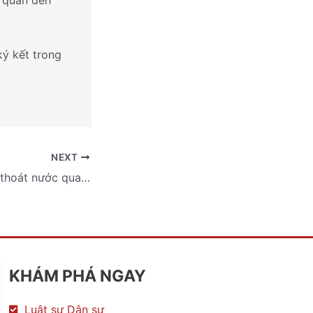
n quan đến
ký kết trong
NEXT
Có được đặt ống thoát nước qua bất động sản liền kề không?
KHÁM PHÁ NGAY
Luật sư Dân sự