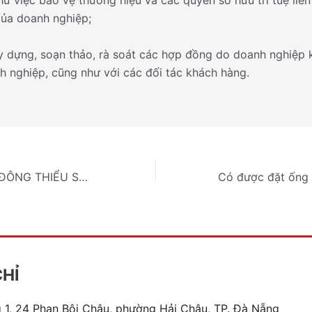
hư việc bảo vệ thương hiệu và các quyền sở hữu trí tuệ liê
ủa doanh nghiệp;
y dựng, soạn thảo, rà soát các hợp đồng do doanh nghiệp 
h nghiệp, cũng như với các đối tác khách hàng.
VỊ THẾ CỦA CỔ ĐÔNG THIỂU SỐ TRONG CÔNG TY CỔ PHẦN
CHỈ
 1, 24 Phan Bội Châu, phường Hải Châu, TP. Đà Nẵng