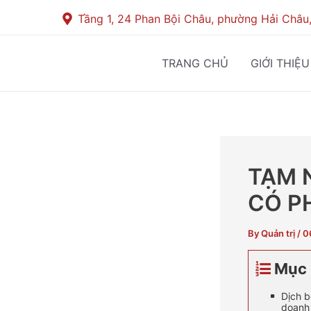
Skip
Post
Tầng 1, 24 Phan Bội Châu, phường Hải Châu
to
navigation
content
TRANG CHỦ
GIỚI THIỆU
TẠM 
CÓ PH
By
Quản trị
/
0
Mục 
Dịch b
doanh 