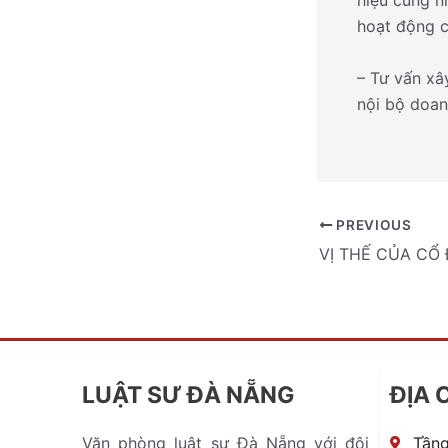
hiệu cũng n
hoạt động c
– Tư vấn xâ
nội bộ doan
PREVIOUS
LUẬT SƯ ĐÀ NẴNG
ĐỊA 
Văn phòng luật sư Đà Nẵng với đội
Tầng