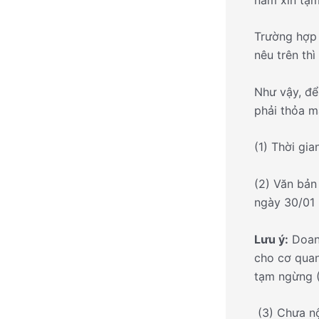
Trường hợp 
nêu trên th
Như vậy, để
phải thỏa m
(1) Thời gi
(2) Văn bản
ngày 30/01
Lưu ý:
Doanh
cho cơ quan
tạm ngừng 
(3) Chưa nộ