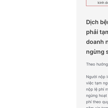
kinh 
Dịch bệ
phải tạ
doanh n
ngừng s
Theo hướng 
Người nộp l
việc tạm ng
nộp lệ phí 
ngừng hoạt 
phí theo qu
năm xin tạm