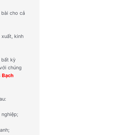
 bài cho cả
xuất, kinh
 bất kỳ
 với chúng
8 Bạch
au:
 nghiệp;
oanh;