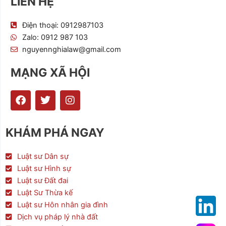
LIÊN HỆ
Điện thoại: 0912987103
Zalo: 0912 987 103
nguyennghialaw@gmail.com
MẠNG XÃ HỘI
F
T
I
a
w
n
c
i
s
e
t
t
KHÁM PHÁ NGAY
b
t
a
o
e
g
o
r
r
Luật sư Dân sự
k
a
Luật sư Hình sự
m
Luật sư Đất đai
Luật Sư Thừa kế
Luật sư Hôn nhân gia đình
Dịch vụ pháp lý nhà đất