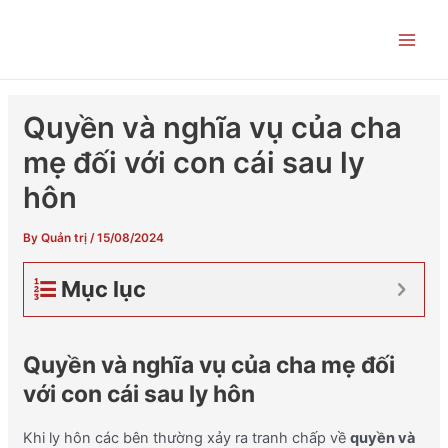
Skip
Post
Main
to
navigation
Men
content
Quyền và nghĩa vụ của cha
mẹ đối với con cái sau ly
hôn
By
Quản trị
/
15/08/2024
Mục lục
Quyền và nghĩa vụ của cha mẹ đối
với con cái sau ly hôn
Khi ly hôn các bên thường xảy ra tranh chấp về
quyền và