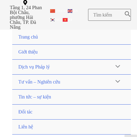
Tầng 1, 24 Phan
ZH-CN
EN
Bội Châu,
phường Hải
KO
VI
Châu, TP. Đà
Nẵng
Trang chủ
Giới thiệu
Dịch vụ Pháp lý
Tư vấn – Nghiên cứu
Tin tức – sự kiện
Đối tác
Liên hệ