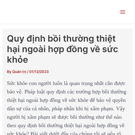
Skip
Post
Main
to
navigation
Men
content
Quy định bồi thường thiệt
hại ngoài hợp đồng về sức
khỏe
By
Quản trị
/
01/12/2023
Sức khỏe con người luôn là quan trọng nhất cần được
bảo vệ. Pháp luật quy định các trường hợp bồi thường
thiệt hại ngoài hợp đồng về sức khỏe để bảo vệ quyền
dân sự của cá nhân, pháp nhân khi bị xâm phạm. Vậy
người bị xâm phạm sẽ được bồi thường như thế nào
theo quy định bồi thường thiệt hại ngoài hợp đồng về
sức khỏe? Bài viết dưới đây của chúng tôi sẽ nêu rõ