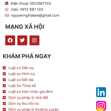
Điện thoại: 0912987103
Zalo: 0912 987 103
nguyennghialaw@gmail.com
MẠNG XÃ HỘI
F
T
I
a
w
n
c
i
s
e
t
t
KHÁM PHÁ NGAY
b
t
a
o
e
g
o
r
r
Luật sư Dân sự
k
a
Luật sư Hình sự
m
Luật sư Đất đai
Luật Sư Thừa kế
Luật sư Hôn nhân gia đình
Dịch vụ pháp lý nhà đất
Dịch vụ thu hồi nợ
Dịch vụ pháp lý thường xuyên