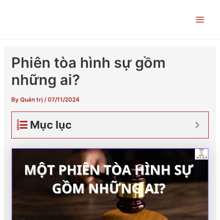
Skip
Post
Main
to
navigation
Men
content
Phiên tòa hình sự gồm
những ai?
By
Quản trị
/
07/11/2024
Mục lục