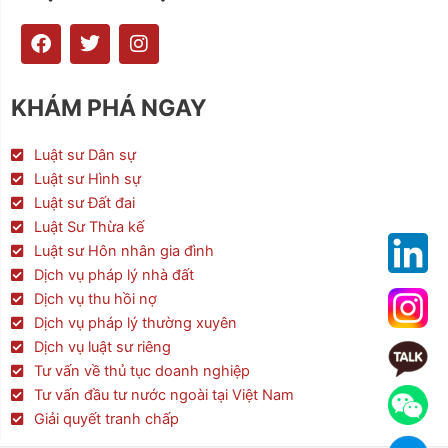
F
T
I
a
w
n
c
i
s
e
t
t
KHÁM PHÁ NGAY
b
t
a
o
e
g
o
r
r
Luật sư Dân sự
k
a
Luật sư Hình sự
m
Luật sư Đất đai
Luật Sư Thừa kế
Luật sư Hôn nhân gia đình
Dịch vụ pháp lý nhà đất
Dịch vụ thu hồi nợ
Dịch vụ pháp lý thường xuyên
Dịch vụ luật sư riêng
Tư vấn về thủ tục doanh nghiệp
Tư vấn đầu tư nước ngoài tại Việt Nam
Giải quyết tranh chấp