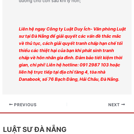
dưỡng cho con sau khi ly hôn;
Liên hệ
ngay
Công ty Luật Duy Ích-
Văn phòng
Luật
sư tại
Đà Nẵng để giải quyết các vấn đề thắc mắc
về thủ tục, cách g
i
ải quyết tranh chấp hạn chế tối
thiểu các thiệt hại của bạn khi phát sinh tranh
chấp
về
hôn nhân gia đình
. Đảm bảo tiết kiệm thời
gian, chi phí! Liên hệ hotline: 091 2987 103 hoặc
liên hệ trực tiếp tại địa chỉ tầng 4, tòa nhà
Danabook, số 76 Bạch Đằng, Hải Châu, Đà Nẵng.
PREVIOUS
NEXT
LUẬT SƯ ĐÀ NẴNG