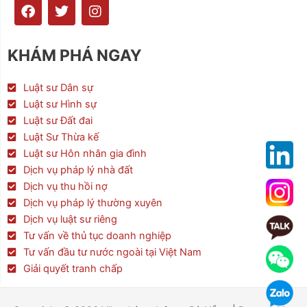
F
T
I
a
w
n
c
i
s
e
t
t
KHÁM PHÁ NGAY
b
t
a
o
e
g
o
r
r
Luật sư Dân sự
k
a
Luật sư Hình sự
m
Luật sư Đất đai
Luật Sư Thừa kế
Luật sư Hôn nhân gia đình
Dịch vụ pháp lý nhà đất
Dịch vụ thu hồi nợ
Dịch vụ pháp lý thường xuyên
Dịch vụ luật sư riêng
Tư vấn về thủ tục doanh nghiệp
Tư vấn đầu tư nước ngoài tại Việt Nam
Giải quyết tranh chấp