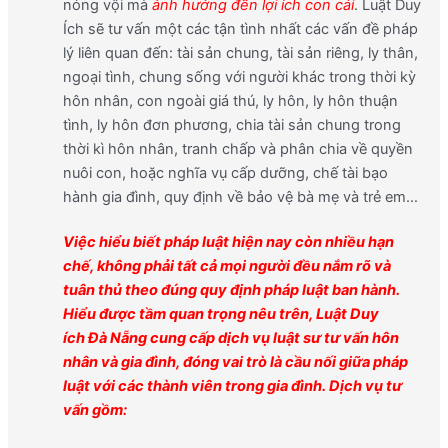
nóng vội mà
ảnh hưởng đến lợi ích con cái
. Luật Duy
Ích sẽ tư vấn một các tận tình nhất các vấn đề pháp
lý liên quan đến: tài sản chung, tài sản riêng, ly thân,
ngoại tình, chung sống với người khác trong thời kỳ
hôn nhân, con ngoài giá thú, ly hôn, ly hôn thuận
tình, ly hôn đơn phương, chia tài sản chung trong
thời kì hôn nhân, tranh chấp và phân chia về quyền
nuôi con, hoặc nghĩa vụ cấp dưỡng, chế tài bạo
hành gia đình, quy định về bảo vệ bà mẹ và trẻ em…
V
iệc hiểu biết pháp luật hiện nay còn nhiều hạn
chế, không phải tất cả mọi người đều nắm rõ và
tuân thủ theo đúng quy định pháp luật ban hành.
Hiểu được tầm quan trọng nêu trên,
Luật Duy
ích
Đà Nẵng cung cấp
dịch vụ luật sư tư vấn hôn
nhân và gia đình, đóng vai trò là cầu nối giữa pháp
luật với các thành viên trong gia đình
. Dịch vụ tư
vấn gồm: