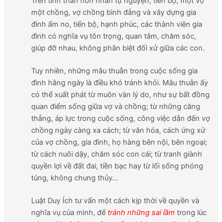
Trên tinh thần hôn nhân tự nguyện, tiến bộ, một vợ
một chồng, vợ chồng bình đẳng và xây dựng gia
đình ấm no, tiến bộ, hạnh phúc, các thành viên gia
đình có nghĩa vụ tôn trọng, quan tâm, chăm sóc,
giúp đỡ nhau, không phân biệt đối xử giữa các con.
Tuy nhiên, những mâu thuẫn trong cuộc sống gia
đình hằng ngày là điều khó tránh khỏi. Mâu thuẫn ấy
có thể xuất phát từ muôn vàn lý do, như sự bất đồng
quan điểm sống giữa vợ và chồng; từ những căng
thẳng, áp lực trong cuộc sống, công việc dẫn đến vợ
chồng ngày càng xa cách; từ văn hóa, cách ứng xử
của vợ chồng, gia đình, họ hàng bên nội, bên ngoại;
từ cách nuôi dậy, chăm sóc con cái; từ tranh giành
quyền lợi về đất đai, tiền bạc hay từ lối sống phóng
túng, không chung thủy…
Luật Duy Ích tư vấn một cách kịp thời về quyền và
nghĩa vụ của mình, để
tránh những sai lầm
trong lúc