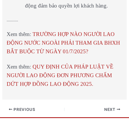
động đảm bảo quyền lợi khách hàng.
……….
Xem thêm:
TRƯỜNG HỢP NÀO NGƯỜI LAO
ĐỘNG NƯỚC NGOÀI PHẢI THAM GIA BHXH
BẮT BUỘC TỪ NGÀY 01/7/2025?
Xem thêm:
QUY ĐỊNH CỦA PHÁP LUẬT VỀ
NGƯỜI LAO ĐỘNG ĐƠN PHƯƠNG CHẤM
DỨT HỢP ĐỒNG LAO ĐỘNG 2025.
PREVIOUS
NEXT