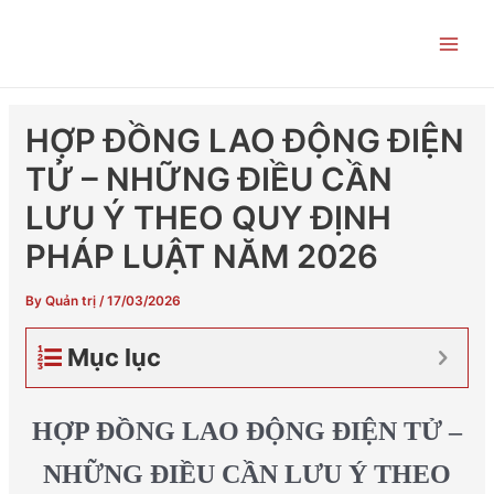
Skip
Post
Main
to
navigation
Men
content
HỢP ĐỒNG LAO ĐỘNG ĐIỆN
TỬ – NHỮNG ĐIỀU CẦN
LƯU Ý THEO QUY ĐỊNH
PHÁP LUẬT NĂM 2026
By
Quản trị
/
17/03/2026
Mục lục
HỢP ĐỒNG LAO ĐỘNG ĐIỆN TỬ –
NHỮNG ĐIỀU CẦN LƯU Ý THEO