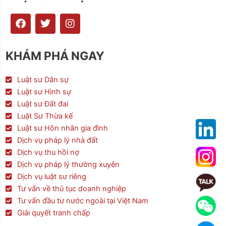
F
T
I
a
w
n
c
i
s
e
t
t
KHÁM PHÁ NGAY
b
t
a
o
e
g
o
r
r
Luật sư Dân sự
k
a
Luật sư Hình sự
m
Luật sư Đất đai
Luật Sư Thừa kế
Luật sư Hôn nhân gia đình
Dịch vụ pháp lý nhà đất
Dịch vụ thu hồi nợ
Dịch vụ pháp lý thường xuyên
Dịch vụ luật sư riêng
Tư vấn về thủ tục doanh nghiệp
Tư vấn đầu tư nước ngoài tại Việt Nam
Giải quyết tranh chấp