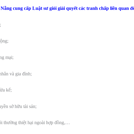
Nẵng cung cấp Luật sư giỏi giải quyết các tranh chấp liên quan đế
;
động;
ơng mại;
nhân và gia đình;
hừa kế;
uyền sở hữu tài sản;
bồi thường thiệt hại ngoài hợp đồng,…