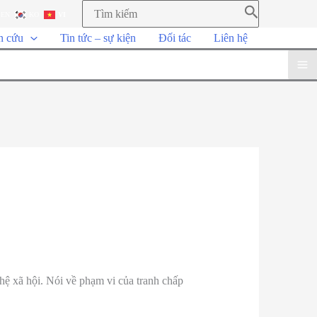
EN
KO
VI
n cứu
Tin tức – sự kiện
Đối tác
Liên hệ
hệ xã hội. Nói về phạm vi của tranh chấp