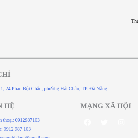
Thủ
CHỈ
 1, 24 Phan Bội Châu, phường Hải Châu, TP. Đà Nẵng
N HỆ
MẠNG XÃ HỘI
n thoại: 0912987103
o: 0912 987 103
yennghialaw@gmail.com