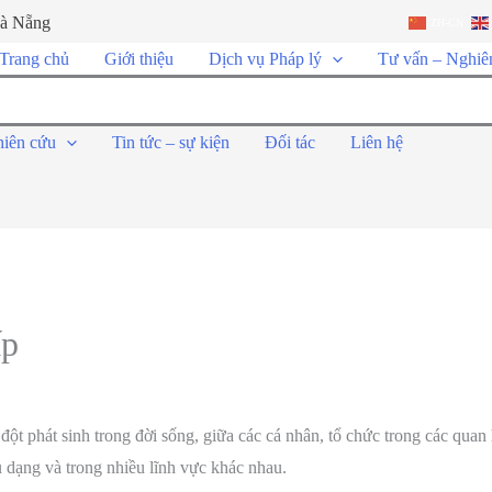
Đà Nẵng
ZH-CN
Trang chủ
Giới thiệu
Dịch vụ Pháp lý
Tư vấn – Nghiê
hiên cứu
Tin tức – sự kiện
Đối tác
Liên hệ
ấp
ột phát sinh trong đời sống, giữa các cá nhân, tổ chức trong các quan 
u dạng và trong nhiều lĩnh vực khác nhau.