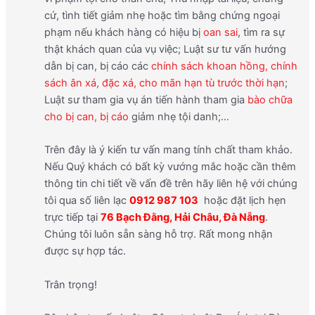
cứ, tình tiết giảm nhẹ hoặc tìm bằng chứng ngoại
phạm nếu khách hàng có hiệu bị
oan sai
, tìm ra sự
thật khách quan của vụ việc; Luật sư tư vấn hướng
dẫn bị can, bị cáo các
chính sách khoan hồng, chính
sách ân xá, đặc xá, cho mãn hạn tù trước thời hạn
;
Luật sư tham gia vụ án tiến hành tham gia
bào chữa
cho bị can, bị cáo
giảm nhẹ tội danh;…
Trên đây là ý kiến tư vấn mang tính chất tham khảo.
Nếu Quý khách có bất kỳ vướng mắc hoặc cần thêm
thông tin chi tiết về vấn đề trên hãy liên hệ với chúng
tôi qua số liên lạc
0912 987 103
hoặc đặt lịch hẹn
trực tiếp tại
76 Bạch Đằng, Hải Châu, Đà Nẵng
.
Chúng tôi luôn sẵn sàng hỗ trợ. Rất mong nhận
được sự hợp tác.
Trân trọng!