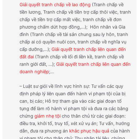
Giải quyết tranh chấp về lao động
(Tranh chấp về
tiền lương, Tranh chấp về tiền trợ cấp thôi việc, tranh
chấp về tiền trợ cấp mất việc, tranh chấp về đơn
phương chấm dứt hợp đồng,…); Hôn nhân và Gia
đình (Tranh chấp về tài sản chung sau ly hôn, tranh
chấp ai có quyền nuôi con, tranh chấp về nghĩa vụ
cấp dưỡng,…);
Giải quyết tranh chấp liên quan đến
đất đai
(Tranh chấp về lối đi liền kề, tranh chấp về
ranh giới đất, …);
Giải quyết tranh chấp liên quan đến
doanh nghiệp
;…
– Luật sư giỏi về lĩnh vực hình sự: Tư vấn các quy
định pháp lý liên quan đến hành vi phạm tội của bị
can, bị cáo; Hỗ trợ tham gia vào các giai đoạn tố
tụng để làm rõ hành vi phạm tội và đưa ra các bằng
chứng
giảm nhẹ tội
cho thân chủ từ các giai đoạn:
điều tra, khởi tố, truy tố, xét xử vụ án; Tư vấn, hướng
dẫn, đưa ra phương án
khắc phục hậu quả
của hành
vi phạm tội cho thân chủ; Thu nhập tài liệu, chứng