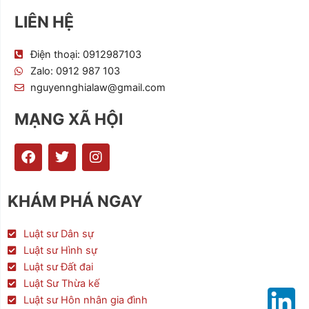
LIÊN HỆ
Điện thoại: 0912987103
Zalo: 0912 987 103
nguyennghialaw@gmail.com
MẠNG XÃ HỘI
F
T
I
a
w
n
c
i
s
e
t
t
KHÁM PHÁ NGAY
b
t
a
o
e
g
o
r
r
Luật sư Dân sự
k
a
Luật sư Hình sự
m
Luật sư Đất đai
Luật Sư Thừa kế
Luật sư Hôn nhân gia đình