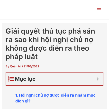
Skip
Post
Main
to
navigation
Men
content
Giải quyết thủ tục phá sản
ra sao khi hội nghị chủ nợ
không được diễn ra theo
pháp luật
By
Quản trị
/
21/10/2022
Mục lục
1. Hội nghị chủ nợ được diễn ra nhằm mục
đích gì?