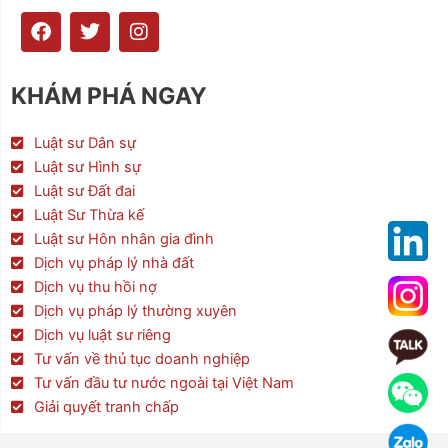
F
T
I
a
w
n
c
i
s
e
t
t
KHÁM PHÁ NGAY
b
t
a
o
e
g
o
r
r
Luật sư Dân sự
k
a
Luật sư Hình sự
m
Luật sư Đất đai
Luật Sư Thừa kế
Luật sư Hôn nhân gia đình
Dịch vụ pháp lý nhà đất
Dịch vụ thu hồi nợ
Dịch vụ pháp lý thường xuyên
Dịch vụ luật sư riêng
Tư vấn về thủ tục doanh nghiệp
Tư vấn đầu tư nước ngoài tại Việt Nam
Giải quyết tranh chấp