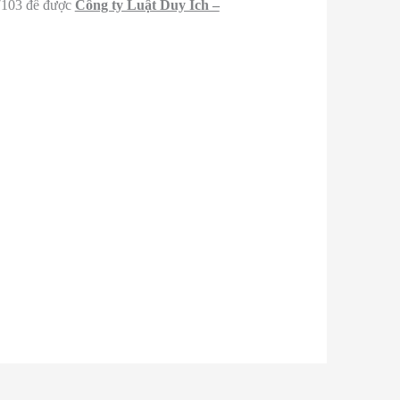
8 7103 để được
Công ty Luật Duy Ích –