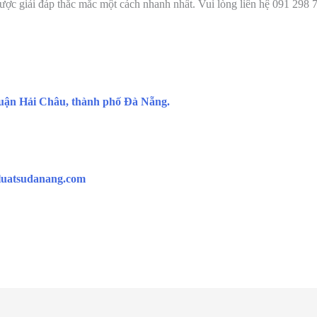
ể được giải đáp thắc mắc một cách nhanh nhất. Vui lòng liên hệ 091 29
uận Hải Châu, thành phố Đà Nẵng.
uatsudanang.com