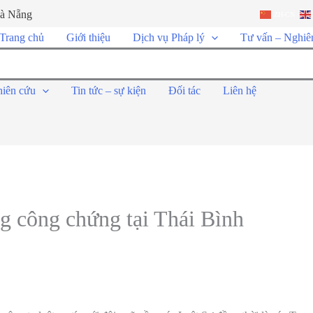
Đà Nẵng
ZH-CN
Trang chủ
Giới thiệu
Dịch vụ Pháp lý
Tư vấn – Nghiê
hiên cứu
Tin tức – sự kiện
Đối tác
Liên hệ
g công chứng tại Thái Bình