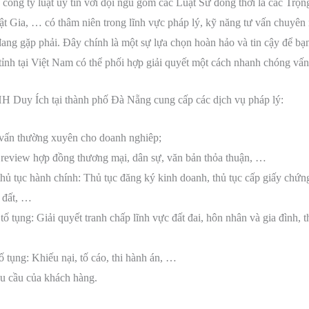
 công ty luật uy tín với đội ngũ gồm các Luật Sư đồng thời là các Tr
t Gia, … có thâm niên trong lĩnh vực pháp lý, kỹ năng tư vấn chuyên
ng gặp phải. Đây chính là một sự lựa chọn hoàn hảo và tin cậy để bạn 
tỉnh tại Việt Nam có thể phối hợp giải quyết một cách nhanh chóng vấn
H Duy Ích tại thành phố Đà Nẵng cung cấp các dịch vụ pháp lý:
ư vấn thường xuyên cho doanh nghiêp;
, review hợp đồng thương mại, dân sự, văn bản thỏa thuận, …
 thủ tục hành chính: Thủ tục đăng ký kinh doanh, thủ tục cấp giấy chứ
i đất, …
 tố tụng: Giải quyết tranh chấp lĩnh vực đất đai, hôn nhân và gia đình,
ố tụng: Khiếu nại, tố cáo, thi hành án, …
êu cầu của khách hàng.