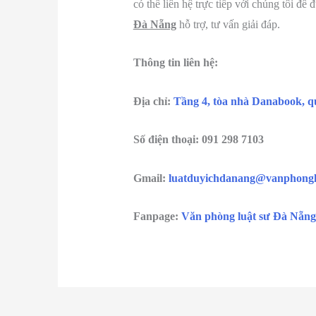
có thể liên hệ trực tiếp với chúng tôi đ
Đà Nẵng
hỗ trợ, tư vấn giải đáp.
Thông tin liên hệ:
Địa chỉ:
Tầng 4, tòa nhà Danabook, q
Số điện thoại: 091 298 7103
Gmail:
luatduyichdanang@vanphongl
Fanpage:
Văn phòng luật sư Đà Nẵng