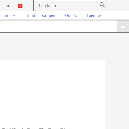
EN
KO
VI
n cứu
Tin tức – sự kiện
Đối tác
Liên hệ