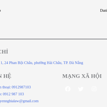
p
Danh
CHỈ
 1, 24 Phan Bội Châu, phường Hải Châu, TP. Đà Nẵng
N HỆ
MẠNG XÃ HỘI
n thoại: 0912987103
o: 0912 987 103
yennghialaw@gmail.com