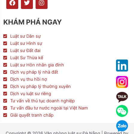
a
w
n
c
i
s
e
t
t
KHÁM PHÁ NGAY
b
t
a
o
e
g
o
r
r
Luật sư Dân sự
k
a
Luật sư Hình sự
m
Luật sư Đất đai
Luật Sư Thừa kế
Luật sư Hôn nhân gia đình
Dịch vụ pháp lý nhà đất
Dịch vụ thu hồi nợ
Dịch vụ pháp lý thường xuyên
Dịch vụ luật sư riêng
Tư vấn về thủ tục doanh nghiệp
Tư vấn đầu tư nước ngoài tại Việt Nam
Giải quyết tranh chấp
Copyright © 2026 Văn phòng luật sư Đà Nẵng | Powered by