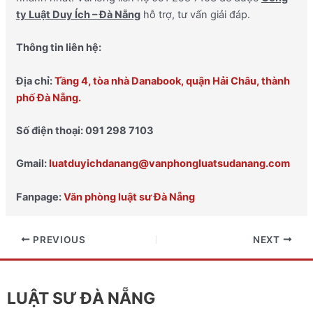
ty Luật Duy Ích – Đà Nẵng
hỗ trợ, tư vấn giải đáp.
Thông tin liên hệ:
Địa chỉ:
Tầng 4, tòa nhà Danabook, quận Hải Châu, thành
phố Đà Nẵng.
Số điện thoại: 091 298 7103
Gmail:
luatduyichdanang@vanphongluatsudanang.com
Fanpage:
Văn phòng luật sư Đà Nẵng
PREVIOUS
NEXT
LUẬT SƯ ĐÀ NẴNG