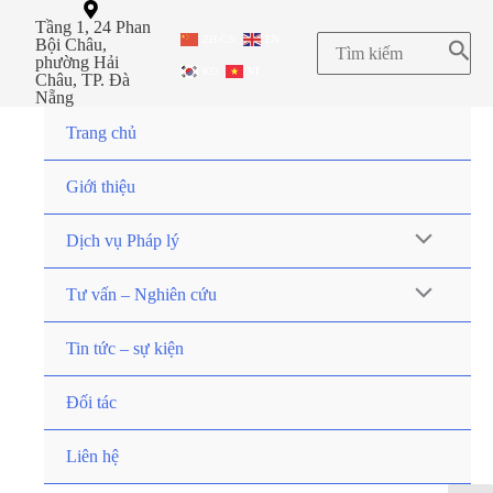
Tầng 1, 24 Phan
ZH-CN
EN
Bội Châu,
phường Hải
KO
VI
Châu, TP. Đà
Nẵng
Trang chủ
Giới thiệu
Dịch vụ Pháp lý
Tư vấn – Nghiên cứu
Tin tức – sự kiện
Đối tác
Liên hệ