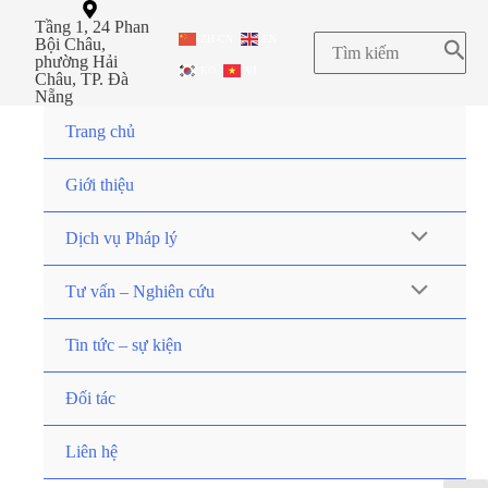
Tầng 1, 24 Phan
ZH-CN
EN
Bội Châu,
phường Hải
KO
VI
Châu, TP. Đà
Nẵng
Trang chủ
Giới thiệu
Dịch vụ Pháp lý
Tư vấn – Nghiên cứu
Tin tức – sự kiện
Đối tác
Liên hệ