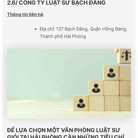
2.6/ CÔNG TY LUẬT SƯ BẠCH ĐẰNG
Thông tin liên hệ
Địa chỉ: 137 Bạch Đằng, Quận Hồng Bàng,
Thành phố Hải Phòng
ĐỂ LỰA CHỌN
MỘT VĂN PHÒNG LUẬT SƯ
GIỎI TẠI
HẢI PHÒNG
CẦN NHỮNG TIÊU CHÍ