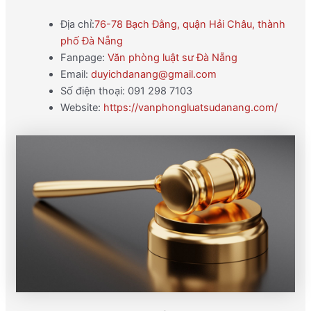
Địa chỉ:
76-78 Bạch Đằng, quận Hải Châu, thành
phố Đà Nẵng
Fanpage:
Văn phòng luật sư Đà Nẵng
Email:
duyichdanang@gmail.com
Số điện thoại: 091 298 7103
Website:
https://vanphongluatsudanang.com/