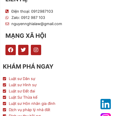
Điện thoại: 0912987103
Zalo: 0912 987 103
nguyennghialaw@gmail.com
MẠNG XÃ HỘI
F
T
I
a
w
n
c
i
s
e
t
t
KHÁM PHÁ NGAY
b
t
a
o
e
g
o
r
r
Luật sư Dân sự
k
a
Luật sư Hình sự
m
Luật sư Đất đai
Luật Sư Thừa kế
Luật sư Hôn nhân gia đình
Dịch vụ pháp lý nhà đất