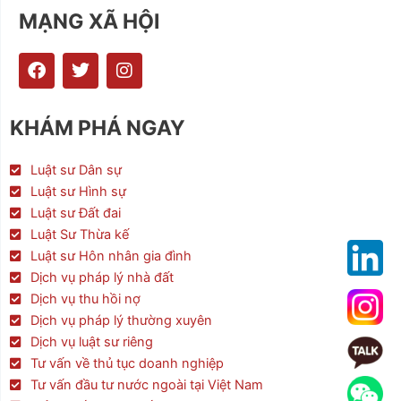
MẠNG XÃ HỘI
F
T
I
a
w
n
c
i
s
e
t
t
KHÁM PHÁ NGAY
b
t
a
o
e
g
o
r
r
Luật sư Dân sự
k
a
Luật sư Hình sự
m
Luật sư Đất đai
Luật Sư Thừa kế
Luật sư Hôn nhân gia đình
Dịch vụ pháp lý nhà đất
Dịch vụ thu hồi nợ
Dịch vụ pháp lý thường xuyên
Dịch vụ luật sư riêng
Tư vấn về thủ tục doanh nghiệp
Tư vấn đầu tư nước ngoài tại Việt Nam