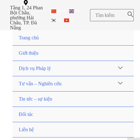
Tầng 1, 24 Phan
ZH-CN
EN
Bội Châu,
phường Hải
KO
VI
Châu, TP. Đà
Nẵng
Trang chủ
Giới thiệu
Dịch vụ Pháp lý
Tư vấn – Nghiên cứu
Tin tức – sự kiện
Đối tác
Liên hệ