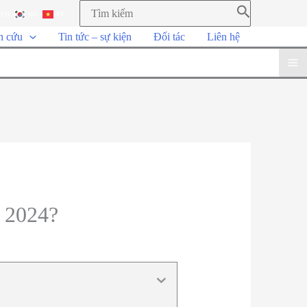
EN
KO
VI
n cứu
Tin tức – sự kiện
Đối tác
Liên hệ
o 2024?