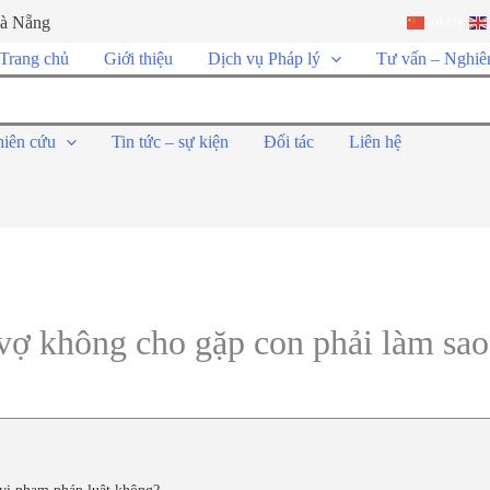
Đà Nẵng
ZH-CN
Trang chủ
Giới thiệu
Dịch vụ Pháp lý
Tư vấn – Nghiê
hiên cứu
Tin tức – sự kiện
Đối tác
Liên hệ
vợ không cho gặp con phải làm sa