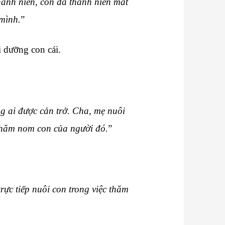
ành niên, con đã thành niên mất
 mình.
”
 dưỡng con cái.
g ai được cản trở. Cha, mẹ nuôi
 thăm nom con của người đó.
”
rực tiếp nuôi con trong việc thăm