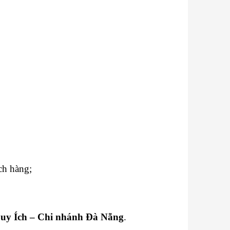
ch hàng;
Duy Ích – Chi nhánh Đà Nẵng
.