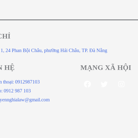
CHỈ
 1, 24 Phan Bội Châu, phường Hải Châu, TP. Đà Nẵng
N HỆ
MẠNG XÃ HỘI
n thoại: 0912987103
o: 0912 987 103
yennghialaw@gmail.com