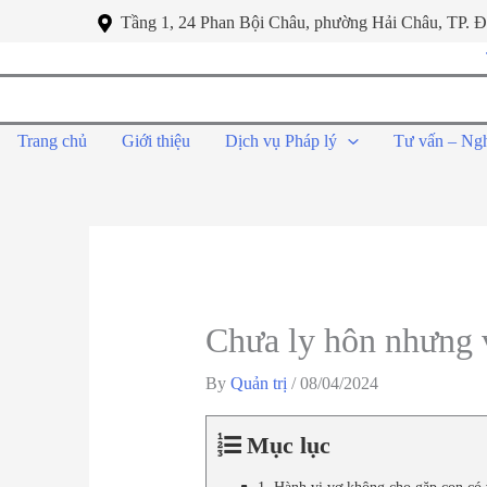
Tầng 1, 24 Phan Bội Châu, phường Hải Châu, TP. 
Trang chủ
Giới thiệu
Dịch vụ Pháp lý
Tư vấn – Ng
Chưa ly hôn nhưng 
By
Quản trị
/
08/04/2024
Mục lục