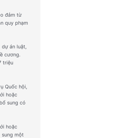
ảo đảm từ
ản quy phạm
 dự án luật,
đề cương.
 triệu
vụ Quốc hội,
mới hoặc
 bổ sung có
ới hoặc
ổ sung một