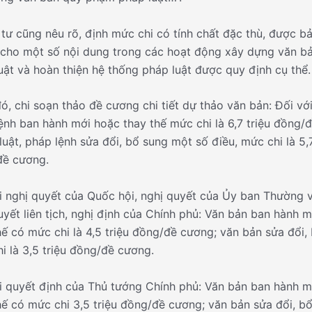
tư cũng nêu rõ, định mức chi có tính chất đặc thù, được b
ho một số nội dung trong các hoạt động xây dựng văn b
uật và hoàn thiện hệ thống pháp luật được quy định cụ thể.
ó, chi soạn thảo đề cương chi tiết dự thảo văn bản: Đối với
ệnh ban hành mới hoặc thay thế mức chi là 6,7 triệu đồng/
luật, pháp lệnh sửa đổi, bổ sung một số điều, mức chi là 5,7
đề cương.
i nghị quyết của Quốc hội, nghị quyết của Ủy ban Thường 
uyết liên tịch, nghị định của Chính phủ: Văn bản ban hành 
hế có mức chi là 4,5 triệu đồng/đề cương; văn bản sửa đổi,
i là 3,5 triệu đồng/đề cương.
i quyết định của Thủ tướng Chính phủ: Văn bản ban hành m
hế có mức chi 3,5 triệu đồng/đề cương; văn bản sửa đổi, b