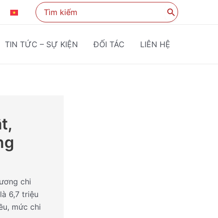
Search
KO
VI
for:
TIN TỨC – SỰ KIỆN
ĐỐI TÁC
LIÊN HỆ
t,
ng
cương chi
à 6,7 triệu
ều, mức chi