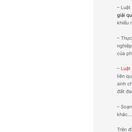
– Luật
giải q
khiếu n
– Thực
nghiệp
của ph
–
Luật 
liên q
sinh c
đất đa
– Soạn
khác.
Trên đ