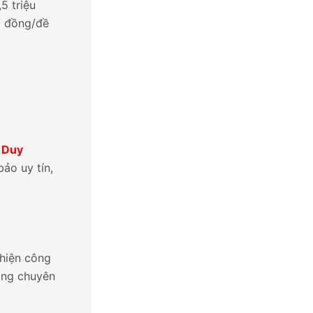
5 triệu
0 đồng/đề
 Duy
ảo uy tín,
 hiện công
năng chuyên