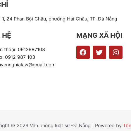
CHỈ
 1, 24 Phan Bội Châu, phường Hải Châu, TP. Đà Nẵng
N HỆ
MẠNG XÃ HỘI
F
T
I
n thoại: 0912987103
a
w
n
o: 0912 987 103
c
i
s
uyennghialaw@gmail.com
e
t
t
b
t
a
o
e
g
o
r
r
k
a
m
ight © 2026 Văn phòng luật sư Đà Nẵng | Powered by
Tổn