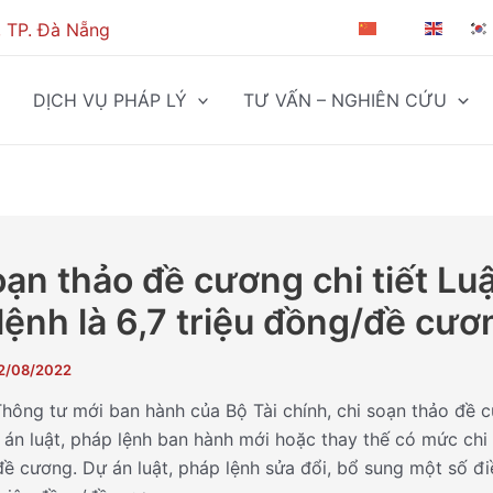
, TP. Đà Nẵng
ZH-CN
EN
DỊCH VỤ PHÁP LÝ
TƯ VẤN – NGHIÊN CỨU
oạn thảo đề cương chi tiết Luậ
lệnh là 6,7 triệu đồng/đề cươ
2/08/2022
hông tư mới ban hành của Bộ Tài chính, chi soạn thảo đề 
ự án luật, pháp lệnh ban hành mới hoặc thay thế có mức chi l
ề cương. Dự án luật, pháp lệnh sửa đổi, bổ sung một số đi