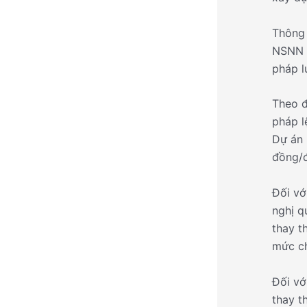
Thông 
NSNN c
pháp l
Theo đ
pháp l
Dự án 
đồng/
Đối vớ
nghị q
thay t
mức ch
Đối vớ
thay t