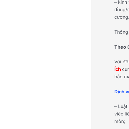
– kinh
đồng/đ
cương
Thông 
Theo C
Với độ
Ích
cun
bảo mậ
Dịch v
– Luật
việc l
môn;