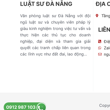
LUẬT SƯ ĐÀ NẴNG
ĐỊA 
Văn phòng luật sư Đà Nẵng với đội
Tầng
ngũ luật sư và chuyên viên pháp lý
giàu kinh nghiệm trong việc tư vấn và
LIÊ
thực hiện các thủ tục cho doanh
nghiệp, đại diện và tham gia giải
Điệ
quyết các tranh chấp liên quan trong
Zal
các lĩnh vực như đất đai, lao động…
ng
Copyr
0912 987 103