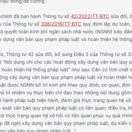
 triệu đồng/đề cương.
 chính đã ban hành Thông tư số
42/2022/TT-BTC
sửa đổi, 
u của Thông tư số
338/2016/TT-BTC
quy định lập dự toán, 
à quyết toán kinh phí ngân sách nhà nước (NSNN) bảo đả
y dựng văn bản quy phạm pháp luật và hoàn thiện hệ thống
ó, Thông tư 42 sửa đổi, bổ sung Điều 3 của Thông tư số 
 “Nội dung chi cho các hoạt động xây dựng văn bản quy
à hoàn thiện hệ thống pháp luật” như sau: Căn cứ tính chất 
ộng xây dựng văn bản quy phạm pháp luật và hoàn thiện h
uật được NSNN bố trí kinh phí theo quy định, cơ quan, đơn
hủ trì nhiệm vụ thực hiện chỉ đạo theo những nội dung gồm
hi hành pháp luật hiện hành, đánh giá thực trạng quan hệ xã 
à soát văn bản quy phạm pháp luật có liên quan; điều tra, k
iá thực trạng quan hệ xã hội có liên quan phục vụ quá trìn
ập đề nghị xây dựng văn bản quy phạm pháp luật, dự kiến c
ng văn bản quy phạm pháp luật…”.