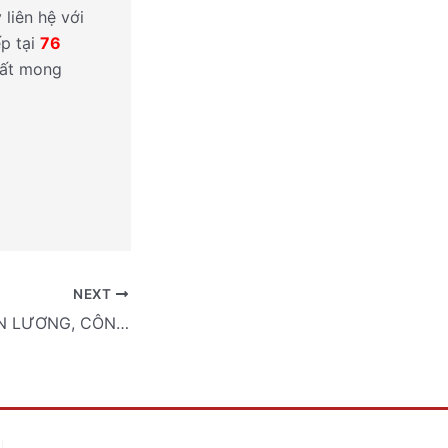
liên hệ với
ếp tại
76
 Rất mong
NEXT
CHÍNH SÁCH TIỀN LƯƠNG, CÔNG CHỨC, VIÊN CHỨC CÓ HIỆU LỰC THÁNG 8/2022