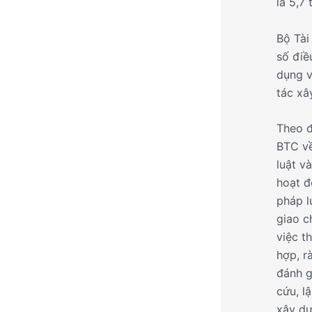
là 5,7
Bộ Tài
số điề
dụng v
tác xâ
Theo đ
BTC về
luật v
hoạt đ
pháp l
giao c
việc t
hợp, r
đánh g
cứu, l
xây dự