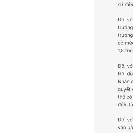
số điề
Đối vớ
trưởng
trưởng
có mức
1,5 tr
Đối vớ
Hội đồ
Nhân d
quyết 
thế có
điều l
Đối vớ
văn bả