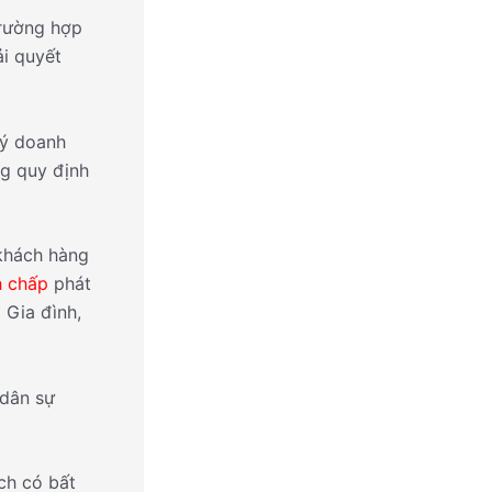
trường hợp
i quyết
ký doanh
g quy định
khách hàng
h chấp
phát
 Gia đình,
 dân sự
ch có bất