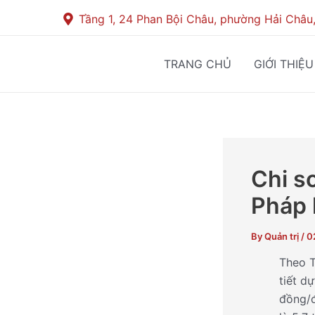
Skip
Post
Tầng 1, 24 Phan Bội Châu, phường Hải Châu
to
navigation
content
TRANG CHỦ
GIỚI THIỆU
Chi s
Pháp 
By
Quản trị
/
0
Theo T
tiết d
đồng/đ