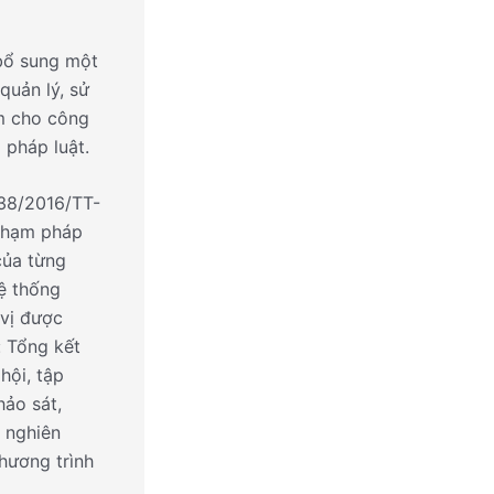
bổ sung một
quản lý, sử
m cho công
 pháp luật.
338/2016/TT-
 phạm pháp
của từng
ệ thống
 vị được
: Tổng kết
hội, tập
hảo sát,
h nghiên
hương trình