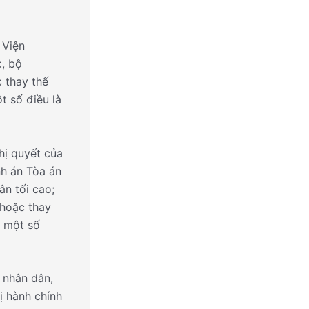
 Viện
, bộ
 thay thế
t số điều là
hị quyết của
h án Tòa án
ân tối cao;
 hoặc thay
g một số
 nhân dân,
ị hành chính