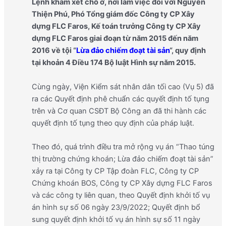
Lệnh khám xét chỗ ở, nơi làm việc đối với Nguyễn
Thiện Phú, Phó Tổng giám đốc Công ty CP Xây
dựng FLC Faros, Kế toán trưởng Công ty CP Xây
dựng FLC Faros giai đoạn từ năm 2015 đến năm
2016 về tội “
Lừa đảo chiếm đoạt tài sản
“, quy định
tại khoản 4 Điều 174 Bộ luật Hình sự năm 2015.
Cùng ngày, Viện Kiểm sát nhân dân tối cao (Vụ 5) đã
ra các Quyết định phê chuẩn các quyết định tố tụng
trên và Cơ quan CSĐT Bộ Công an đã thi hành các
quyết định tố tụng theo quy định của pháp luật.
Theo đó, quá trình điều tra mở rộng vụ án “Thao túng
thị trường chứng khoán; Lừa đảo chiếm đoạt tài sản”
xảy ra tại Công ty CP Tập đoàn FLC, Công ty CP
Chứng khoán BOS, Công ty CP Xây dựng FLC Faros
và các công ty liên quan, theo Quyết định khởi tố vụ
án hình sự số 06 ngày 23/9/2022; Quyết định bổ
sung quyết định khởi tố vụ án hình sự số 11 ngày