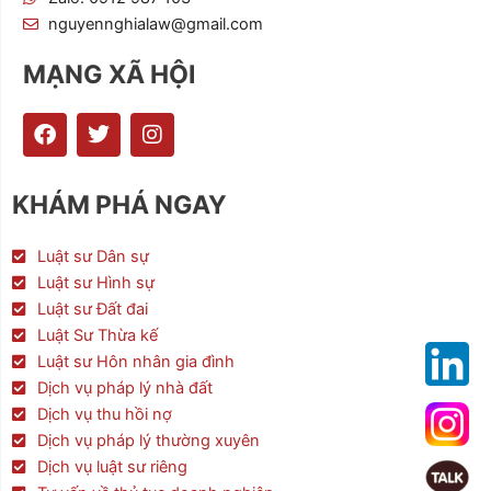
nguyennghialaw@gmail.com
MẠNG XÃ HỘI
F
T
I
a
w
n
c
i
s
e
t
t
KHÁM PHÁ NGAY
b
t
a
o
e
g
o
r
r
Luật sư Dân sự
k
a
Luật sư Hình sự
m
Luật sư Đất đai
Luật Sư Thừa kế
Luật sư Hôn nhân gia đình
Dịch vụ pháp lý nhà đất
Dịch vụ thu hồi nợ
Dịch vụ pháp lý thường xuyên
Dịch vụ luật sư riêng