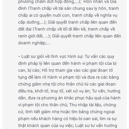
phương chấm dứt hợp đồng,…); Hôn nhân và Gia
đình (Tranh chấp về tài sản chung sau ly hôn, tranh
chấp ai có quyền nuôi con, tranh chấp về nghĩa vụ
cấp dưỡng,…); Giải quyết tranh chấp liên quan đến
đất đai (Tranh chấp về lối đi liền kề, tranh chấp về
ranh giới đất, …); Giải quyết tranh chấp liên quan đến
doanh nghiệp;…
– Luật sư giỏi về lĩnh vực hình sự: Tư vấn các quy
định pháp lý liên quan đến hành vi phạm tội của bị
can, bị cáo; Hỗ trợ tham gia vào các giai đoạn tố
tụng để làm rõ hành vi phạm tội và đưa ra các bằng
chứng giảm nhẹ tội cho thân chủ từ các giai đoạn:
điều tra, khởi tố, truy tố, xét xử vụ án; Tư vấn, hướng
dẫn, đưa ra phương án khắc phục hậu quả của hành
vi phạm tội cho thân chủ; Thu nhập tài liệu, chứng
cứ, tình tiết giảm nhẹ hoặc tìm bằng chứng ngoại
phạm nếu khách hàng có hiệu bị oan sai, tìm ra sự
thật khách quan của vụ việc; Luật sư tư vấn hướng