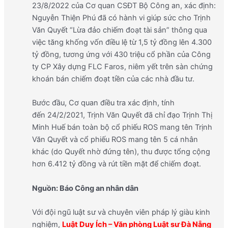
23/8/2022 của Cơ quan CSĐT Bộ Công an, xác định:
Nguyễn Thiện Phú đã có hành vi giúp sức cho Trịnh
Văn Quyết “Lừa đảo chiếm đoạt tài sản” thông qua
việc tăng khống vốn điều lệ từ 1,5 tỷ đồng lên 4.300
tỷ đồng, tương ứng với 430 triệu cổ phần của Công
ty CP Xây dựng FLC Faros, niêm yết trên sàn chứng
khoán bán chiếm đoạt tiền của các nhà đầu tư.
Bước đầu, Cơ quan điều tra xác định, tính
đến 24/2/2021, Trịnh Văn Quyết đã chỉ đạo Trịnh Thị
Minh Huế bán toàn bộ cổ phiếu ROS mang tên Trịnh
Văn Quyết và cổ phiếu ROS mang tên 5 cá nhân
khác (do Quyết nhờ đứng tên), thu được tổng cộng
hơn 6.412 tỷ đồng và rút tiền mặt để chiếm đoạt.
Nguồn: Báo Công an nhân dân
Với đội ngũ luật sư và chuyên viên pháp lý giàu kinh
nghiệm,
Luật Duy Ích – Văn phòng Luật sư Đà Nẵng