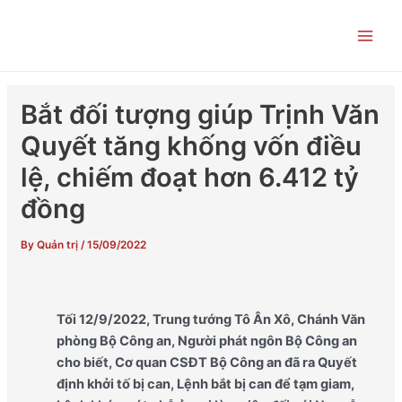
Skip
Post
Main
to
navigation
Men
content
Bắt đối tượng giúp Trịnh Văn
Quyết tăng khống vốn điều
lệ, chiếm đoạt hơn 6.412 tỷ
đồng
By
Quản trị
/
15/09/2022
Tối 12/9/2022, Trung tướng Tô Ân Xô, Chánh Văn
phòng Bộ Công an, Người phát ngôn Bộ Công an
cho biết, Cơ quan CSĐT Bộ Công an đã ra Quyết
định khởi tố bị can, Lệnh bắt bị can để tạm giam,